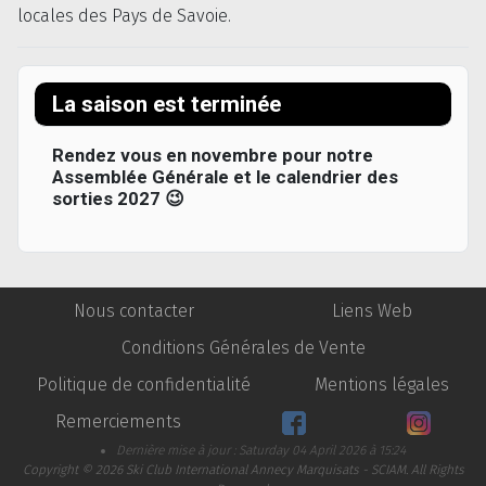
locales des Pays de Savoie.
La saison est terminée
Rendez vous en novembre pour notre
Assemblée Générale et le calendrier des
sorties 2027 😉
Nous contacter
Liens Web
Conditions Générales de Vente
Politique de confidentialité
Mentions légales
Facebook
Instag
Remerciements
Dernière mise à jour : Saturday 04 April 2026 à 15:24
Copyright © 2026 Ski Club International Annecy Marquisats - SCIAM. All Rights